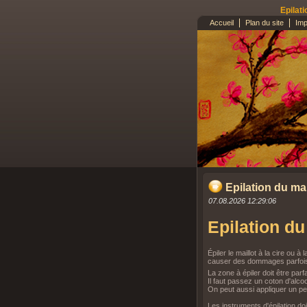
Epilat
Accueil
Plan du site
Imp
Epilation du mai
07.08.2026 12:29:06
Epilation du
Épiler le maillot à la cire ou 
causer des dommages parfois 
La zone à épiler doit être par
Il faut passez un coton d'alcoo
On peut aussi appliquer un peu
Les instruments d'épilation do