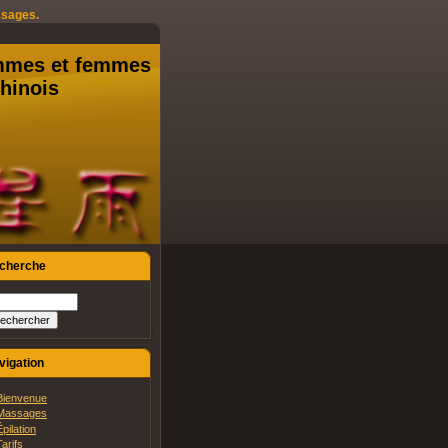
ssages.
hommes et femmes
hinois
cherche
vigation
Bienvenue
Massages
Épilation
Tarifs