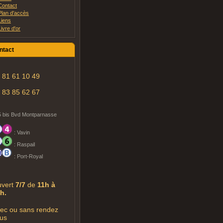
Contact
Plan d'accès
Liens
Livre d'or
ntact
 81 61 10 49
 83 85 62 67
5 bis Bvd Montparnasse
: Vavin
: Raspail
: Port-Royal
vert
7/7
de
11h à
h.
ec ou sans rendez
us