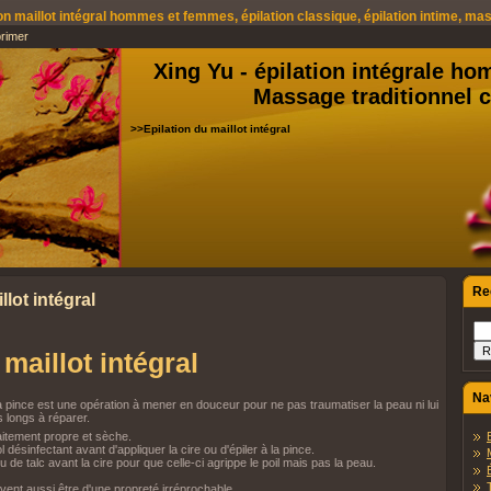
ion maillot intégral hommes et femmes, épilation classique, épilation intime, ma
rimer
Xing Yu - épilation intégrale 
Massage traditionnel c
>>Epilation du maillot intégral
Re
llot intégral
 maillot intégral
Na
à la pince est une opération à mener en douceur pour ne pas traumatiser la peau ni lui
longs à réparer.
faitement propre et sèche.
l désinfectant avant d'appliquer la cire ou d'épiler à la pince.
 de talc avant la cire pour que celle-ci agrippe le poil mais pas la peau.
ivent aussi être d'une propreté irréprochable.