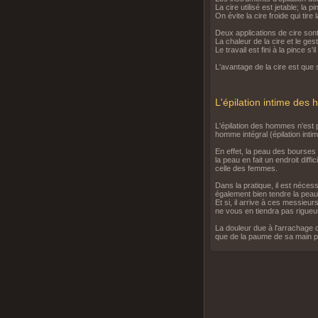
La cire utilisé est jetable; la 
On évite la cire froide qui tire 
Deux applications de cire sont
La chaleur de la cire et le ge
Le travail est fini à la pince s'i
L'avantage de la cire est que 
L'épilation intime de
L'épilation des hommes n'est 
homme intégral (épilation int
En effet, la peau des bourses e
la peau en fait un endroit diffi
celle des femmes.
Dans la pratique, il est nécessa
également bien tendre la peau,
Et si, il arrive à ces messieu
ne vous en tiendra pas rigueur
La douleur due à l'arrachage q
que de la paume de sa main po