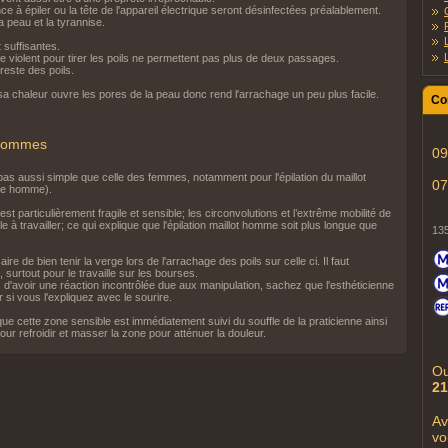
pince à épiler ou la tête de l'appareil électrique seront désinfectées préalablement.
la peau et la tyrannise.
 suffisantes.
ste violent pour tirer les poils ne permettent pas plus de deux passages.
l reste des poils.
sa chaleur ouvre les pores de la peau donc rend l'arrachage un peu plus facile.
Co
s hommes
09
pas aussi simple que celle des femmes, notamment pour l'épilation du maillot
07
ime homme).
st particulièrement fragile et sensible; les circonvolutions et l’extrême mobilité de
cile à travailler; ce qui explique que l'épilation maillot homme soit plus longue que
13
ire de bien tenir la verge lors de l'arrachage des poils sur celle ci. Il faut
 surtout pour le travaille sur les bourses.
rs d'avoir une réaction incontrôlée due aux manipulation, sachez que l'esthéticienne
 si vous l'expliquez avec le sourire.
ue cette zone sensible est immédiatement suivi du souffle de la praticienne ainsi
ur refroidir et masser la zone pour atténuer la douleur.
Ou
21
Av
vo