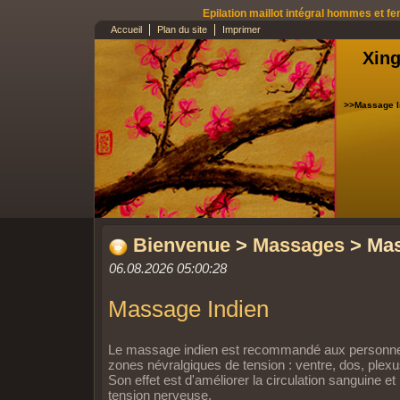
Epilation maillot intégral hommes et fe
Accueil
Plan du site
Imprimer
Xing
>>Massage I
Bienvenue
>
Massages
> Mas
06.08.2026 05:00:28
Massage Indien
Le massage indien est recommandé aux personnes s
zones névralgiques de tension : ventre, dos, plexu
Son effet est d'améliorer la circulation sanguine e
tension nerveuse.